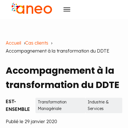
Conseil
Accueil
Cas clients
Solutions
Transformation des organisations
Accompagnement à la transformation du DDTE
R&D
Technologies avancées
ArmoniK
Intelligence Artificielle
Culture
Qyma
Design
Accompagnement à la
Ressources
Qyma II
RSE
Pilotage
transformation du DDTE
Évènements
Pilotage par la Valeur
Raison d'être
Blog
Agilité
Initiatives
Cas clients
Agenda
Formation
Carrières
EST-
Transformation
Industrie &
Publications
Les incontournables
Formation et IA
Managériale
Services
ENSEMBLE
Contact
Actualités
Publié le 29 janvier 2020
FR
EN