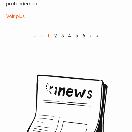
profondément...
Voir plus
‹‹
‹
1
2
3
4
5
6
›
››