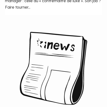
manager : celle du « contremaître de luxe ». Son job ?
Faire tourner...