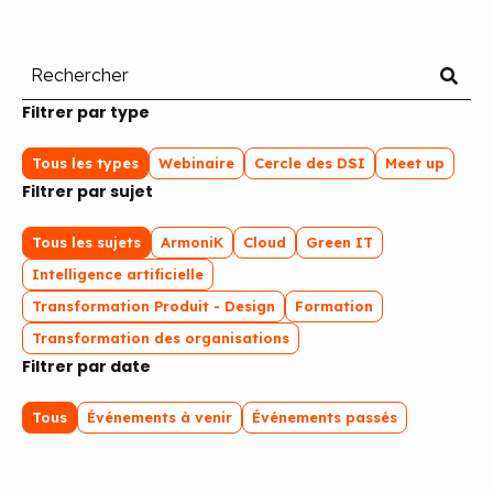
Filtrer par type
Tous les types
Webinaire
Cercle des DSI
Meet up
Filtrer par sujet
Tous les sujets
ArmoniK
Cloud
Green IT
Intelligence artificielle
Transformation Produit - Design
Formation
Transformation des organisations
Filtrer par date
Tous
Événements à venir
Événements passés