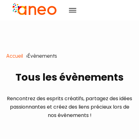
Conseil
Solutions
Transformation des organisations
Accueil
Évènements
R&D
Technologies avancées
ArmoniK
Intelligence Artificielle
Culture
Qyma
Design
Tous les
évènements
Ressources
Qyma II
RSE
Pilotage
Évènements
Pilotage par la Valeur
Raison d'être
Blog
Agilité
Rencontrez des esprits créatifs, partagez des idées
Initiatives
Cas clients
Agenda
Formation
Carrières
passionnantes et créez des liens précieux lors de
nos évènements !
Publications
Les incontournables
Formation et IA
Contact
Actualités
FR
EN