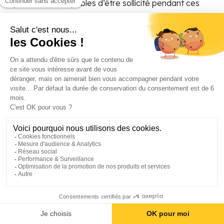
qu’ils sont susceptibles d’être sollicité pendant ces
laps de temps, par exemple pour livrer un composant
ou pour aider en cas de difficulté imprévue. Ce
principe pourrait être étendu à d’autres événements
du même ord
re : présentation client, pic d’activité,
opération de maintenance sensible sur un système en
dépendance…
💡J’ai vu fonctionner il y a quelques années un
système de bureau virtuel tout intégré proposé par
LifeSize, où chacun branchait sa webcam non-stop,
les images de ses collègues proches se projetant sur
un écran dédié, leurs voix dans des haut-parleurs,
recréant ainsi l’ambiance visuelle et sonore d’un bench
[20]
. Le coût, et peut-être une forme perçue comme
trop intrusive, n’ont pas permis à ce type de système
de se généraliser. Par contre, des solutions de
virtual