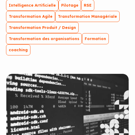
Intelligence Artificielle
Pilotage
RSE
Transformation Agile
Transformation Managériale
Transformation Produit / Design
Transformation des organisations
Formation
coaching