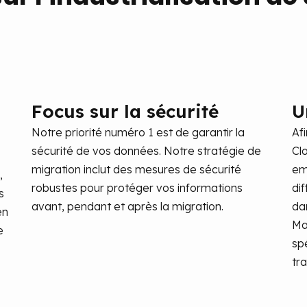
d
Focus sur la sécurité
U
Notre priorité numéro 1 est de garantir la
Af
sécurité de vos données. Notre stratégie de
Cl
migration inclut des mesures de sécurité
em
,
robustes pour protéger vos informations
di
s
avant, pendant et après la migration.
da
en
Ma
e
spé
tr