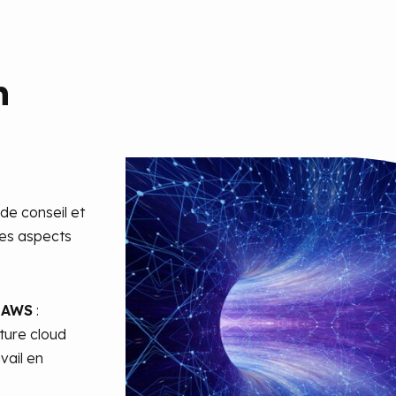
n
e conseil et
es aspects
d AWS
:
ture cloud
vail en