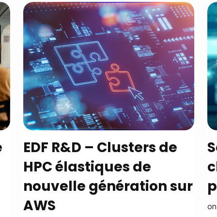
e
EDF R&D – Clusters de
S
HPC élastiques de
c
nouvelle génération sur
p
AWS
on