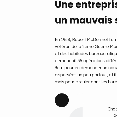
Une entrepri
un mauvais 
En 1968, Robert McDermott arriv
vétéran de la 2ème Guerre Mondi
et des habitudes bureaucratiques
demandait 55 opérations différe
3cm pour en demander un nouvea
dispersées un peu partout, et i
mois pour circuler dans les bur
Chaq
d