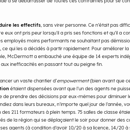
dé à se débarrasser de toutes ces contraintes pour se conc
duire les effectifs
, sans virer personne. Ce n’était pas diff
eux ont pris peur lorsqu’il a pris ses fonctions et qu’il a 
s employés moins performants ne souhaitant pas démissionn
e), ce qui les a décidés à partir rapidement. Pour améliorer l
, McDermott a embauché une équipe de 14 experts indép
 aux inefficacités en passant tout au peigne fin.
 lancer un vaste chantier d’
empowerment
(bien avant que ce
tion
étaient dispensées avant que l’un des agents ne puiss
tre de prendre des décisions par eux-mêmes pour diminuer le
endiez dans leurs bureaux, n’importe quel jour de l’année, vou
es 211 formateurs à plein temps. 75 salles de classe étaie
és de la région qui se déplaçaient le soir pour donner des c
 ses agents (à condition d’avoir 10/20 à sa licence, 14/20 à 