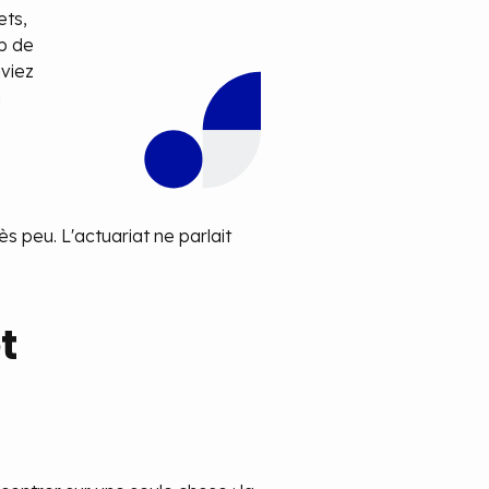
ets,
up de
aviez
n
 peu. L'actuariat ne parlait
t