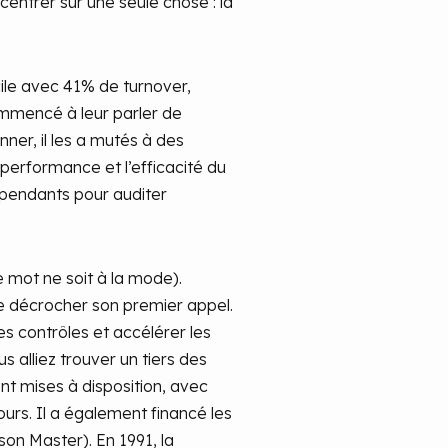
entrer sur une seule chose : la
icile avec 41% de turnover,
commencé à leur parler de
er, il les a mutés à des
a performance et l’efficacité du
endants pour auditer
 mot ne soit à la mode).
e décrocher son premier appel.
s contrôles et accélérer les
s alliez trouver un tiers des
nt mises à disposition, avec
ours. Il a également financé les
son Master). En 1991, la