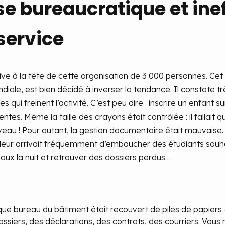
se bureaucratique et ine
service
e à la tête de cette organisation de 3 000 personnes. Cet an
ale, est bien décidé à inverser la tendance. Il constate tr
 qui freinent l’activité. C’est peu dire : inscrire un enfant 
ntes. Même la taille des crayons était contrôlée : il fallai
u ! Pour autant, la gestion documentaire était mauvaise. 
l leur arrivait fréquemment d’embaucher des étudiants souhai
eaux la nuit et retrouver des dossiers perdus…
ue bureau du bâtiment était recouvert de piles de papiers 
ossiers, des déclarations, des contrats, des courriers. Vous 