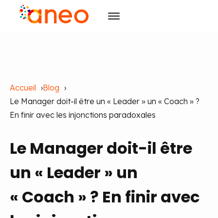
Conseil
Solutions
Transformation des organisations
Accueil
Blog
R&D
Technologies avancées
ArmoniK
Intelligence Artificielle
Le Manager doit-il être un « Leader » un « Coach » ?
Culture
Qyma
Design
En finir avec les injonctions paradoxales
Ressources
Qyma II
RSE
Pilotage
Le Manager doit-il être
Évènements
Pilotage par la Valeur
Raison d'être
Blog
Agilité
Initiatives
Cas clients
Agenda
Formation
Carrières
un « Leader » un
Publications
Les incontournables
Formation et IA
« Coach » ? En finir avec
Contact
Actualités
FR
EN