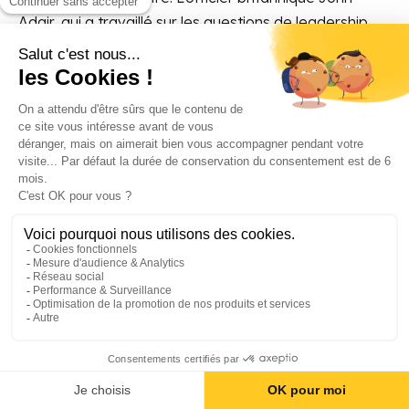
Adair, qui a travaillé sur les questions de leadership,
observe que la délégation sans une communication
claire et un alignement des opérations avec la vision
stratégique - typiquement portés auprès de l’équipe
par le manager - peut conduire à la perte de
coordination entre les équipes, puis les
départements, jusqu’à les isoler au sein d’une même
organisation : les fameux silos fonctionnels ou
techniques [
15
].
«
Le leadership est l’art d’amener
quelqu’un d’autre à faire quelque chose
que vous voulez, parce qu’il veut le faire.
» Dwight D. Eisenhower [
19
]