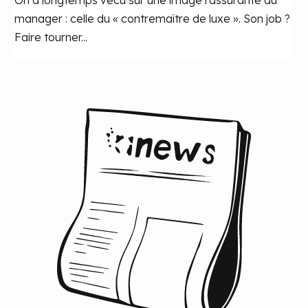
On a longtemps vécu sur une image rassurante du
manager : celle du « contremaître de luxe ». Son job ?
Faire tourner...