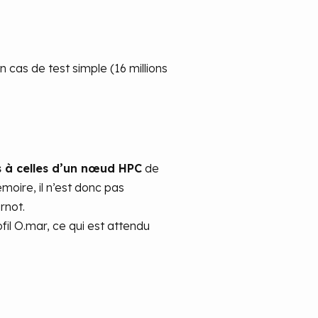
as de test simple (16 millions
 à celles d’un nœud HPC
de
ire, il n’est donc pas
rnot.
il O.mar, ce qui est attendu