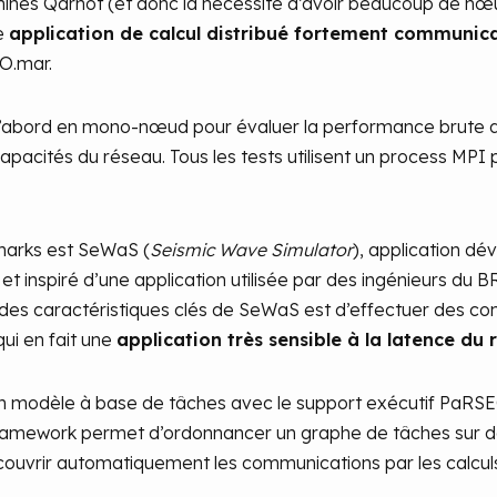
ines Qarnot (et donc la nécessité d’avoir beaucoup de nœu
e
application de calcul distribué fortement communic
 O.mar.
’abord en mono-nœud pour évaluer la performance brute de
apacités du réseau. Tous les tests utilisent un process MPI
marks est SeWaS (
Seismic Wave Simulator
), application d
t inspiré d’une application utilisée par des ingénieurs du 
e des caractéristiques clés de SeWaS est d’effectuer des co
qui en fait une
application très sensible à la latence du 
 modèle à base de tâches avec le support exécutif PaRSE
framework permet d’ordonnancer un graphe de tâches sur d
ecouvrir automatiquement les communications par les calculs