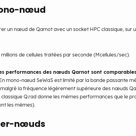
mono-nœud
un nœud de Qarnot avec un socket HPC classique, sur un c
millions de cellules traitées par seconde (Mcellules/sec).
les performances des nœuds Qarnot sont comparables
En mono-nœud SeWaS est limité par la bande passante mémo
2 malgré la fréquence légèrement supérieure des nœuds Qa
il classique Q.rad donne les mêmes performances que le prof
sont les mêmes).
ter-nœuds