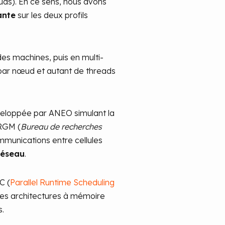
ds). En ce sens, nous avons
ante
sur les deux profils
s machines, puis en multi-
 par nœud et autant de threads
éveloppée par ANEO simulant la
BRGM (
Bureau de recherches
mmunications entre cellules
réseau
.
C (
Parallel Runtime Scheduling
es architectures à mémoire
.