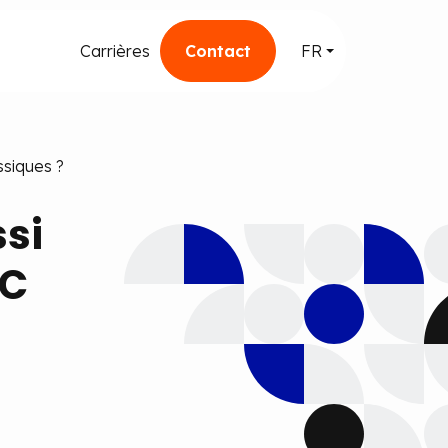
Carrières
Contact
FR
ssiques ?
ssi
PC