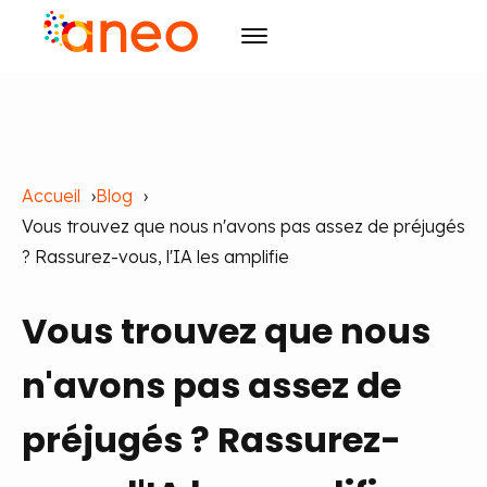
Conseil
Solutions
Transformation des organisations
Accueil
Blog
R&D
Technologies avancées
ArmoniK
Intelligence Artificielle
Vous trouvez que nous n'avons pas assez de préjugés
Culture
Qyma
Design
? Rassurez-vous, l'IA les amplifie
Ressources
Qyma II
RSE
Pilotage
Vous trouvez que nous
Évènements
Pilotage par la Valeur
Raison d'être
Blog
Agilité
Initiatives
Cas clients
Agenda
Formation
Carrières
n'avons pas assez de
Publications
Les incontournables
Formation et IA
préjugés ? Rassurez-
Contact
Actualités
FR
EN