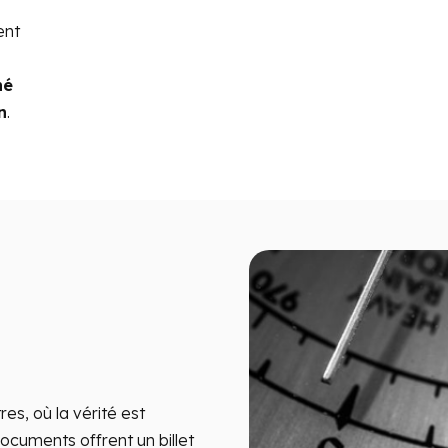
ent
né
n
.
es, où la vérité est
ocuments offrent un billet