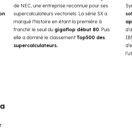
de NEC, une entreprise reconnue pour ses
Sy
on
supercalculateurs vectoriels. La série SX a
so
marqué l’histoire en étant la première à
ap
franchir le seuil du
gigaflop début 80
. Puis
d’
.
elle a dominé le classement
Top500 des
IB
supercalculateurs.
d’e
l’u
la
t