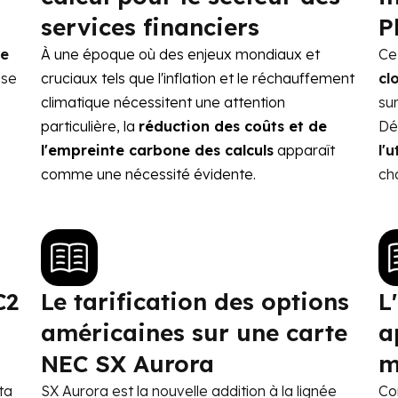
services financiers
P
e
À une époque où des enjeux mondiaux et
Ce 
ise
cruciaux tels que l'inflation et le réchauffement
cl
climatique nécessitent une attention
sur
particulière, la
réduction des coûts et de
Dé
l'empreinte carbone des calculs
apparaît
l'
comme une nécessité évidente.
ch
C2
Le tarification des options
L
américaines sur une carte
a
NEC SX Aurora
m
ta
SX Aurora est la nouvelle addition à la lignée
Co