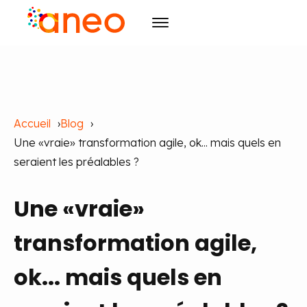
Conseil
Solutions
Transformation des organisations
Accueil
Blog
R&D
Technologies avancées
ArmoniK
Intelligence Artificielle
Une «vraie» transformation agile, ok... mais quels en
Culture
Qyma
Design
seraient les préalables ?
Ressources
Qyma II
RSE
Pilotage
Une «vraie»
Évènements
Pilotage par la Valeur
Raison d'être
Blog
Agilité
Initiatives
Cas clients
Agenda
Formation
Carrières
transformation agile,
Publications
Les incontournables
Formation et IA
ok... mais quels en
Contact
Actualités
FR
EN