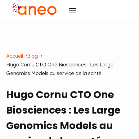
Conseil
Solutions
Transformation des organisations
Accueil
Blog
R&D
Technologies avancées
ArmoniK
Intelligence Artificielle
Hugo Cornu CTO One Biosciences : Les Large
Culture
Qyma
Design
Genomics Models au service de la santé
Ressources
Qyma II
RSE
Pilotage
Hugo Cornu CTO One
Évènements
Pilotage par la Valeur
Raison d'être
Blog
Agilité
Initiatives
Cas clients
Agenda
Formation
Carrières
Biosciences : Les Large
Publications
Les incontournables
Formation et IA
Genomics Models au
Contact
Actualités
FR
EN