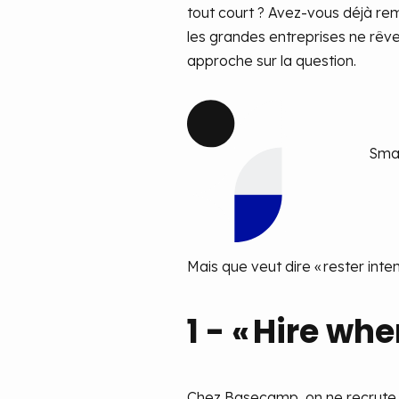
tout court ? Avez-vous déjà rem
les grandes entreprises ne rêven
approche sur la question.
Smal
Mais que veut dire « rester inten
1 - « Hire whe
Chez Basecamp, on ne recrute pa