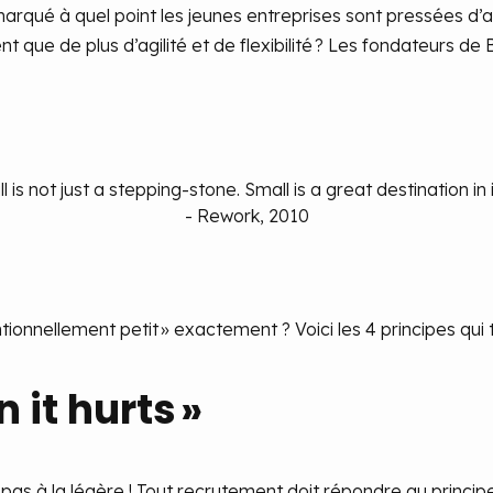
arqué à quel point les jeunes entreprises sont pressées d’ac
t que de plus d’agilité et de flexibilité ? Les fondateurs d
l is not just a stepping-stone. Small is a great destination in i
- Rework, 2010
tionnellement petit » exactement ? Voici les 4 principes qui t
n it hurts »
s à la légère ! Tout recrutement doit répondre au principe d