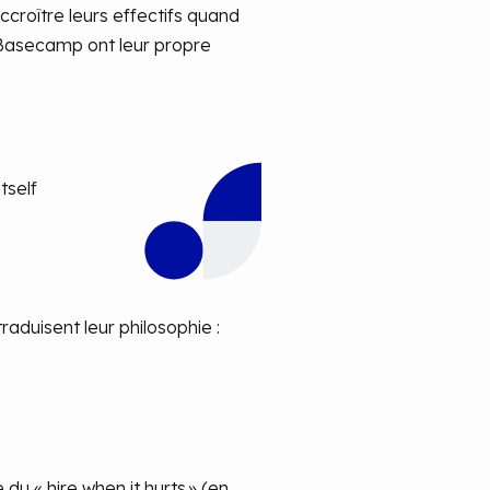
croître leurs effectifs quand
e Basecamp ont leur propre
tself
raduisent leur philosophie :
u « hire when it hurts » (en