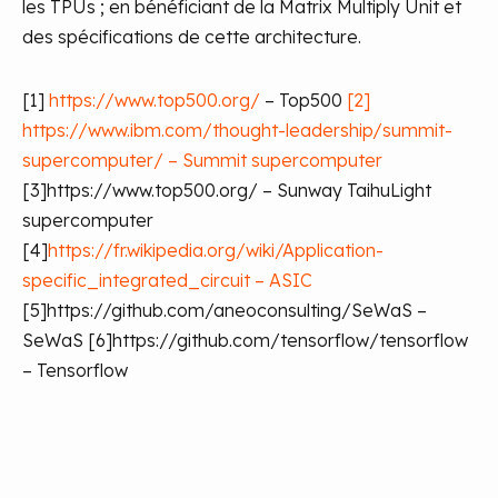
les TPUs ; en bénéficiant de la Matrix Multiply Unit et
des spécifications de cette architecture.
[1]
https://www.top500.org/
– Top500
[2]
https://www.ibm.com/thought-leadership/summit-
supercomputer/ – Summit supercomputer
[3]https://www.top500.org/ – Sunway TaihuLight
supercomputer
[4]
https://fr.wikipedia.org/wiki/Application-
specific_integrated_circuit – ASIC
[5]https://github.com/aneoconsulting/SeWaS –
SeWaS
[6]https://github.com/tensorflow/tensorflow
– Tensorflow